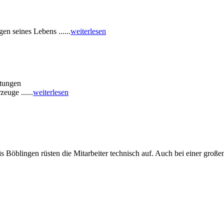
en seines Lebens ......
weiterlesen
htungen
euge ......
weiterlesen
öblingen rüsten die Mitarbeiter technisch auf. Auch bei einer großen P