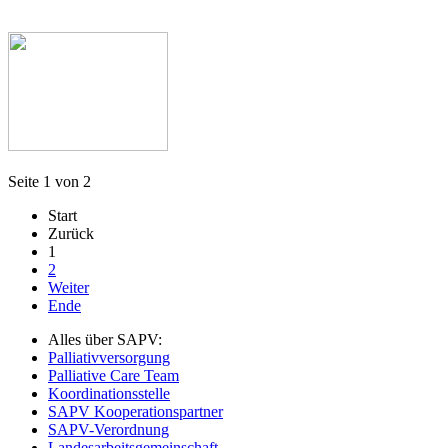
Seite 1 von 2
Start
Zurück
1
2
Weiter
Ende
Alles über SAPV:
Palliativversorgung
Palliative Care Team
Koordinationsstelle
SAPV Kooperationspartner
SAPV-Verordnung
Landesarbeitsgemeinschaft