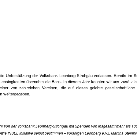
die Unterstützung der Volksbank Leonberg-Strohgäu verlassen. Bereits im
e Leasingkosten übernahm die Bank. In diesem Jahr konnten wir uns zusätzli
ner von zahlreichen Vereinen, die auf dieses gelebte gesellschaftlich
en weitergegeben.
 Jahr von der Volksbank Leonberg-Strohgäu mit Spenden von insgesamt mehr als 100
e INSEL Initiative selbst bestimmen – vorsorgen Leonberg e.V.), Martina Steinbren